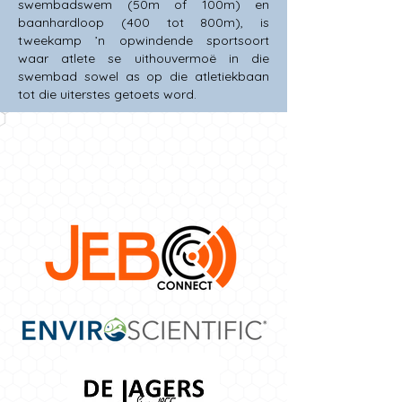
swembadswem (50m of 100m) en
baanhardloop (400 tot 800m), is
tweekamp ’n opwindende sportsoort
waar atlete se uithouvermoë in die
swembad sowel as op die atletiekbaan
tot die uiterstes getoets word.
OUR PROUD
SPONSORS